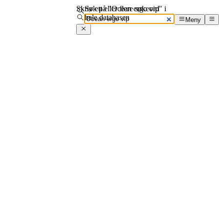
Skriv ett eller flere søkeord
Søk på "Ocean ergo vip" i
hele databasen
Meny