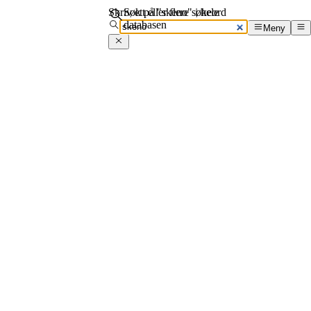
Skriv ett eller flere søkeord
Søk på "skeno" i hele
databasen
Meny