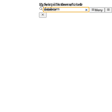
Skriv ett eller flere søkeord
Søk på "knowme" i hele
databasen
Meny