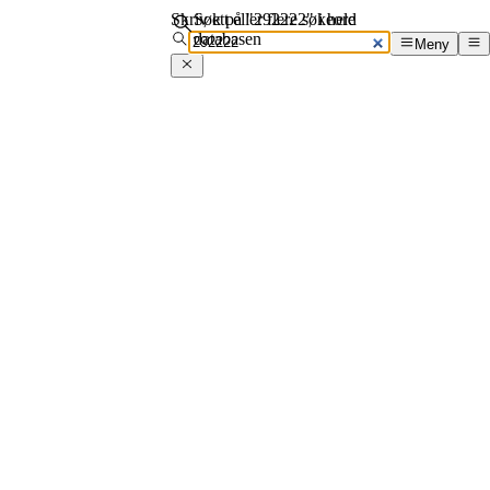
Skriv ett eller flere søkeord
Søk på "292222" i hele
databasen
Meny