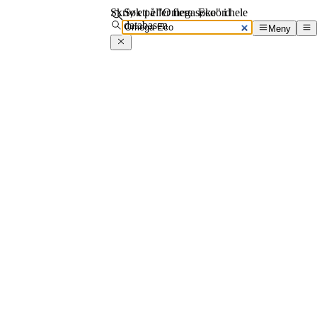
Skriv ett eller flere søkeord
Søk på "Omega Eco" i hele
databasen
Meny