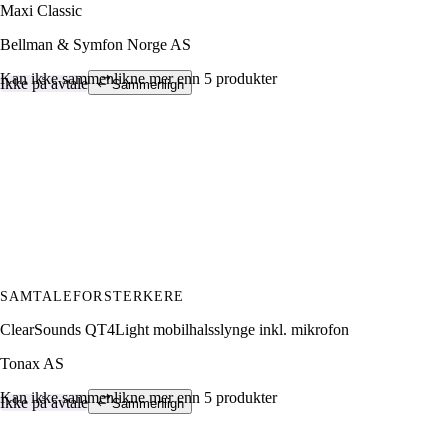
Maxi Classic
Bellman & Symfon Norge AS
Kan ikke sammenlikne mer enn 5 produkter
Ikke på avtale
Sammenlign
SAMTALEFORSTERKERE
ClearSounds QT4Light mobilhalsslynge inkl. mikrofon
Tonax AS
Kan ikke sammenlikne mer enn 5 produkter
Ikke på avtale
Sammenlign