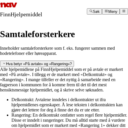
Hopp
til
Søk
Meny
hovedinnhold
FinnHjelpemiddel
Samtaleforsterkere
Inneholder samtaleforsterkere som f. eks. fungerer sammen med
hodetelefoner eller høreapparat.
Hva betyr «På avtale» og «Rangering»?
Alle hjelpemidlene på FinnHjelpemiddel som er på avtale er markert
med «På avtale». I tillegg er de markert med «Delkontrakt» og
«Rangering». I mange tilfeller er det nyttig å samarbeide med en
fagperson i kommunen for å komme frem til det til det mest
hensiktsmessige hjelpemidlet, og å skrive selve søknaden.
Delkontrakt: Avtalene inndeles i delkontrakter ut ifra
hjelpemidlenes egenskaper. Å lese teksten i delkontrakten kan
gjøre det lettere for deg å finne det du er ute etter.
Rangering: En delkontrakt omfatter som regel flere hjelpemidler.
Disse er inndelt i rangeringer. Du må alltid starte med å vurdere
om hjelpemidlet som er markert med «Rangering 1» dekker ditt