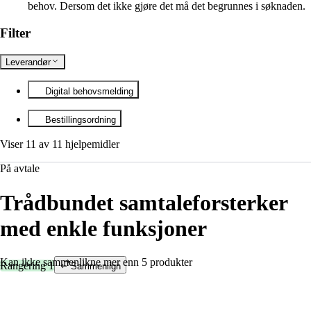
behov. Dersom det ikke gjøre det må det begrunnes i søknaden.
Filter
Leverandør
Digital behovsmelding
Bestillingsordning
Viser 11 av 11 hjelpemidler
På avtale
Trådbundet samtaleforsterker
med enkle funksjoner
Kan ikke sammenlikne mer enn 5 produkter
Rangering 1
Sammenlign