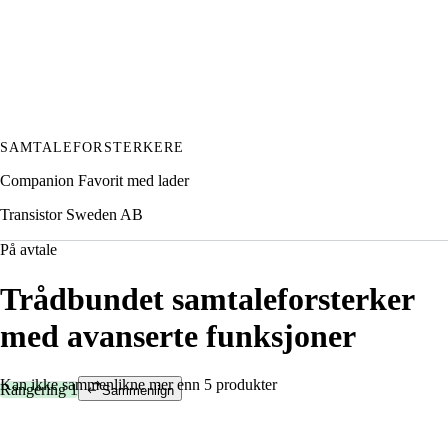
SAMTALEFORSTERKERE
Companion Favorit med lader
Transistor Sweden AB
På avtale
Trådbundet samtaleforsterker
med avanserte funksjoner
Kan ikke sammenlikne mer enn 5 produkter
Rangering 1
Sammenlign