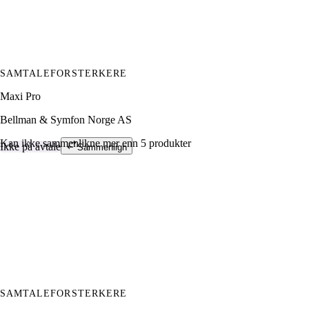
SAMTALEFORSTERKERE
Maxi Pro
Bellman & Symfon Norge AS
Kan ikke sammenlikne mer enn 5 produkter
Ikke på avtale
Sammenlign
SAMTALEFORSTERKERE