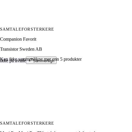
SAMTALEFORSTERKERE
Companion Favorit
Transistor Sweden AB
Kan ikke sammenlikne mer enn 5 produkter
Ikke på avtale
Sammenlign
SAMTALEFORSTERKERE