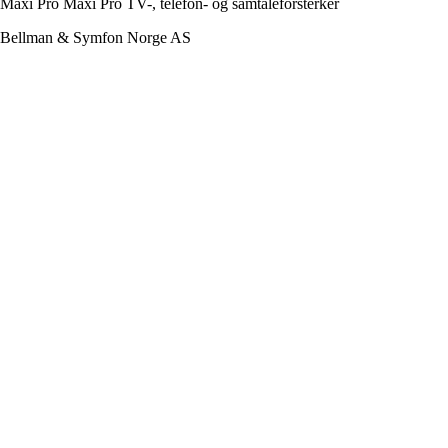
Maxi Pro Maxi Pro TV-, telefon- og samtaleforsterker
Bellman & Symfon Norge AS
Til toppen
Kontakt
Kontakt Nav
Finn din hjelpemiddelsentral
Søke om hjelpemiddel
Hvordan søke om hjelpemiddel
Søknad og skjema for hjelpemidler
Om FinnHjelpemiddel
Informasjon om nettstedet
Rettigheter og
ansvar
Tilgjengelighetserklæring
Personvernerklæring
Endre samtykke