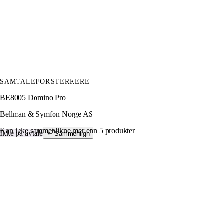
SAMTALEFORSTERKERE
BE8005 Domino Pro
Bellman & Symfon Norge AS
Kan ikke sammenlikne mer enn 5 produkter
Ikke på avtale
Sammenlign