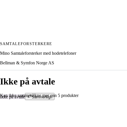
SAMTALEFORSTERKERE
Mino Samtaleforsterker med hodetelefoner
Bellman & Symfon Norge AS
Ikke på avtale
Kan ikke sammenlikne mer enn 5 produkter
Ikke på avtale
Sammenlign