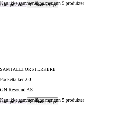
Kan ikke sammenlikne mer enn 5 produkter
Ikke på avtale
Sammenlign
SAMTALEFORSTERKERE
Pockettalker 2.0
GN Resound AS
Kan ikke sammenlikne mer enn 5 produkter
Ikke på avtale
Sammenlign