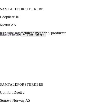
SAMTALEFORSTERKERE
Loophear 10
Medus AS
Kan ikke sammenlikne mer enn 5 produkter
Ikke på avtale
Sammenlign
SAMTALEFORSTERKERE
Comfort Duett 2
Sonova Norway AS